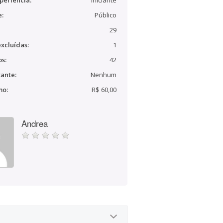
periência:
Iniciante
e:
Público
29
xcluídas:
1
s:
42
ante:
Nenhum
mo:
R$ 60,00
Andrea