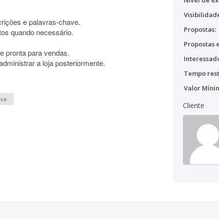
Nível de ex
Visibilidad
crições e palavras-chave.
Propostas:
tos quando necessário.
Propostas e
l e pronta para vendas.
Interessado
administrar a loja posteriormente.
Tempo rest
Valor Míni
rce
Cliente