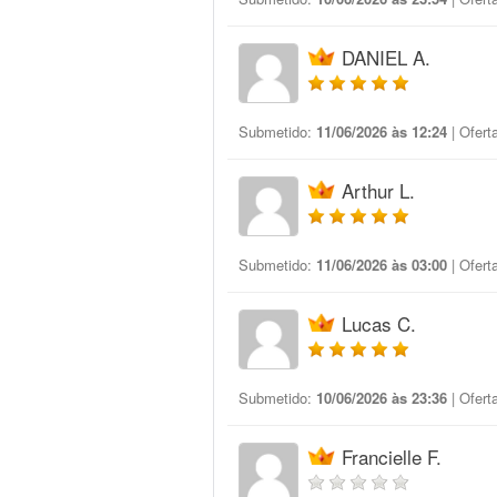
DANIEL A.
Submetido:
11/06/2026 às 12:24
| Ofert
Arthur L.
Submetido:
11/06/2026 às 03:00
| Ofert
Lucas C.
Submetido:
10/06/2026 às 23:36
| Ofert
Francielle F.