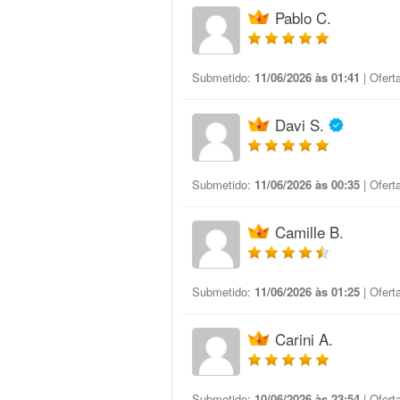
Pablo C.
Submetido:
11/06/2026 às 01:41
| Ofert
Davi S.
Submetido:
11/06/2026 às 00:35
| Ofert
Camille B.
Submetido:
11/06/2026 às 01:25
| Ofert
Carini A.
Submetido:
10/06/2026 às 23:54
| Ofert