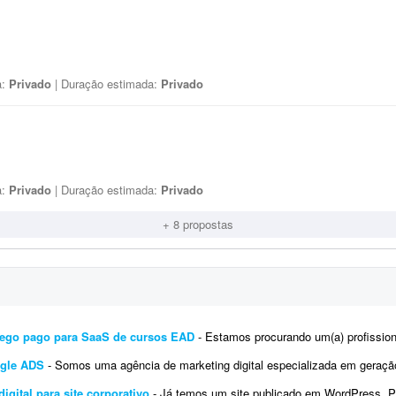
a:
Privado
| Duração estimada:
Privado
a:
Privado
| Duração estimada:
Privado
+ 8 propostas
ráfego pago para SaaS de cursos EAD
- Estamos procurando um(a) profissional de marketing digital com experiência em lançamen
ogle ADS
- Somos uma agência de marketing digital especializada em geração de leads para empresas prestadoras de serviço
gital para site corporativo
- Já temos um site publicado em WordPress. Precisamos de manutenção e atualização mensal