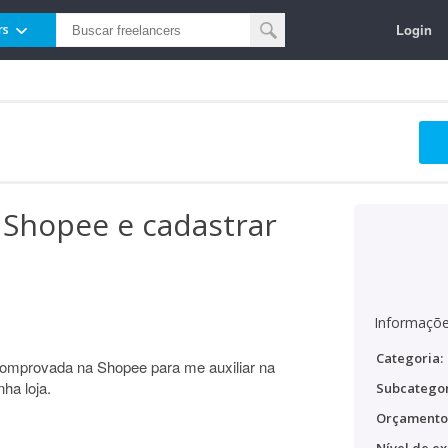
Login
rs
a Shopee e cadastrar
Informaçõe
Categoria:
comprovada na Shopee para me auxiliar na
ha loja.
Subcategor
Orçamento