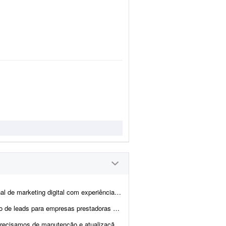
to e crescimento de produtos SaaS para desenvolver e executar a estratégia de aquisiç...
s e buscamos um profissional freelancer para assumir a gest&a...
 e de marketing digital (Google, Bing, Meta) para melhorar a presença...