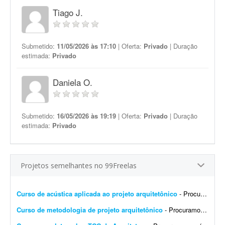
Tiago J.
Submetido:
11/05/2026 às 17:10
| Oferta:
Privado
| Duração
estimada:
Privado
Daniela O.
Submetido:
16/05/2026 às 19:19
| Oferta:
Privado
| Duração
estimada:
Privado
Projetos semelhantes no 99Freelas
Curso de acústica aplicada ao projeto arquitetônico
- Procuramos um arquiteto, engenheiro ou consultor com experiência em acústica para gravar um curso sobre acústica aplicada ao projeto arquitetônico. O curso será vo...
Curso de metodologia de projeto arquitetônico
- Procuramos um(a) arquiteto(a) para gravar um curso sobre metodologia de projeto arquitetônico. O curso será voltado para estudantes e profissionais que têm dificuldade em inicia...