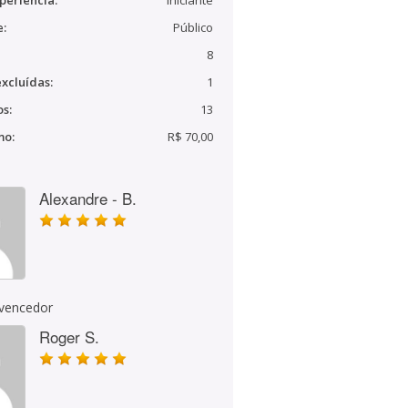
periência:
Iniciante
e:
Público
8
xcluídas:
1
s:
13
mo:
R$ 70,00
Alexandre - B.
 vencedor
Roger S.