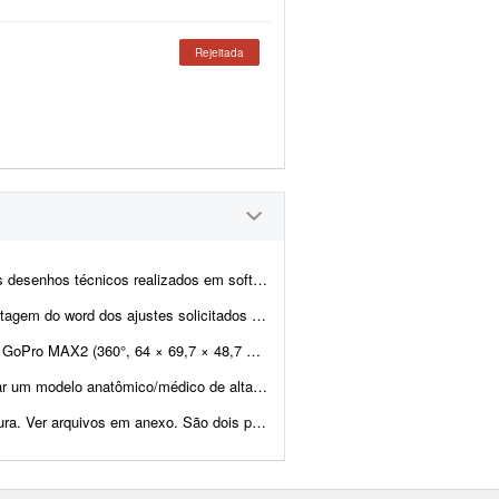
Rejeitada
ftwares de modelagem CAD/BIM. Você deverá entregar: * Rel...
 dos ajustes feito a mão para passar para cad, layout e excel.
 O que o case precisa ter: - Envolver todo o corpo da câ...
gmento vertebral lombar L4-L5, focado no disco intervertebral, raízes nervosas e na pato...
 um anexo; seguem as plantas de layout e as especificações. Necess&a...