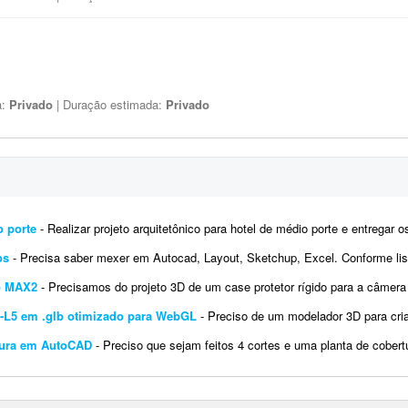
a:
Privado
| Duração estimada:
Privado
o porte
- Realizar projeto arquitetônico para hotel de médio porte e entregar os desenhos técnicos realizados em so
os
- Precisa saber mexer em Autocad, Layout, Sketchup, Excel. Conforme listagem do word dos ajustes solicitados edas fotos
ro MAX2
- Precisamos do projeto 3D de um case protetor rígido para a câmera GoPro MAX2 (360°, 64 × 69,7 × 48,7 mm).
-L5 em .glb otimizado para WebGL
- Preciso de um modelador 3D para criar um modelo anatômico/médico de alta fidelidade do se
rtura em AutoCAD
- Preciso que sejam feitos 4 cortes e uma planta de cobertura. Ver arquivos em anexo. São dois pavimentos de