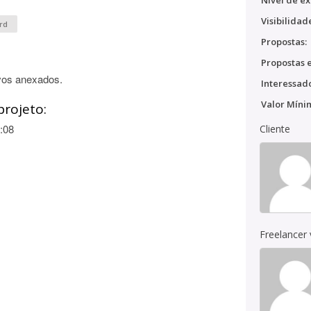
Nível de ex
Visibilidad
rd
Propostas:
Propostas e
vos anexados.
Interessado
Valor Míni
projeto:
:08
Cliente
Freelancer