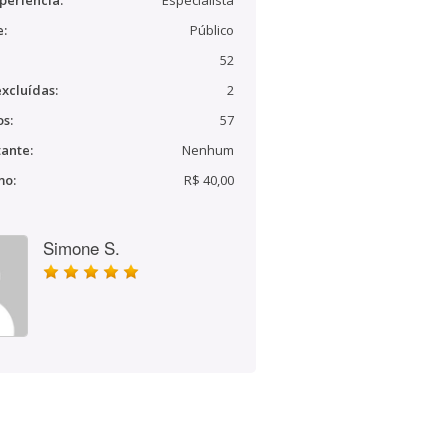
periência:
Especialista
e:
Público
52
xcluídas:
2
s:
57
ante:
Nenhum
mo:
R$ 40,00
Simone S.