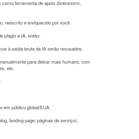
 como ferramenta de apoio (brainstorm,
o, reescrito e enriquecido por você.
 plágio e IA, então:
cos à saída bruta da IA serão recusados.
 manualmente para deixar mais humano, com
s, etc.
-
oco em público global/EUA.
og, landing page, páginas de serviço).