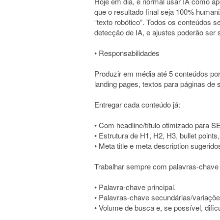
Hoje em dia, é normal usar IA como ap
que o resultado final seja 100% human
“texto robótico”. Todos os conteúdos s
detecção de IA, e ajustes poderão ser s
• Responsabilidades
Produzir em média até 5 conteúdos por
landing pages, textos para páginas de s
Entregar cada conteúdo já:
• Com headline/título otimizado para S
• Estrutura de H1, H2, H3, bullet point
• Meta title e meta description sugerido
Trabalhar sempre com palavras-chave b
• Palavra-chave principal.
• Palavras-chave secundárias/variaçõe
• Volume de busca e, se possível, dific