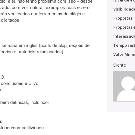
Nível de ex
oio, e eu não tenho problema com isso – desde
izado, com voz natural, exemplos reais e zero
Visibilidad
erão verificados em ferramentas de plágio e
Propostas:
olicitados.
Propostas e
Interessado
 semana em inglês (posts de blog, seções de
Tempo rest
erviço e materiais relacionados).
Valor Míni
Cliente
EO.
s, conclusões e CTA.
s.
em definidas, incluindo:
s.
uldade/competitividade.