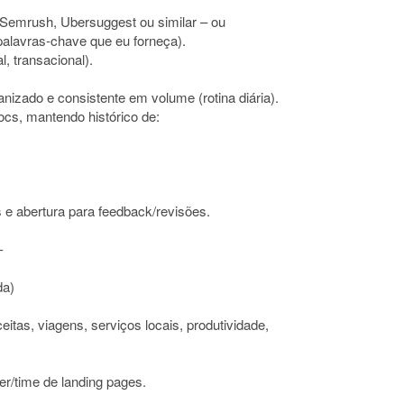
 Semrush, Ubersuggest ou similar – ou
 palavras-chave que eu forneça).
l, transacional).
nizado e consistente em volume (rotina diária).
cs, mantendo histórico de:
 e abertura para feedback/revisões.
-
da)
eitas, viagens, serviços locais, produtividade,
er/time de landing pages.