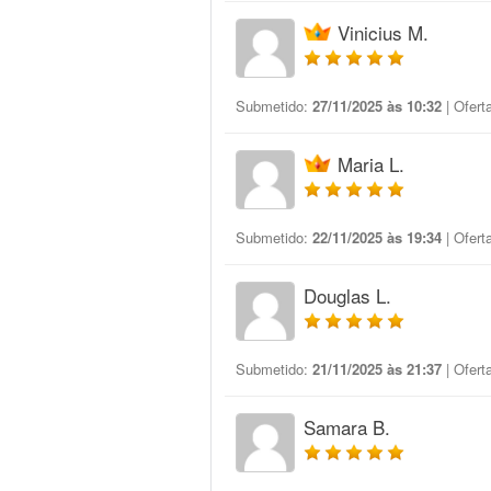
Vinicius M.
Submetido:
27/11/2025 às 10:32
| Ofert
Maria L.
Submetido:
22/11/2025 às 19:34
| Ofert
Douglas L.
Submetido:
21/11/2025 às 21:37
| Ofert
Samara B.