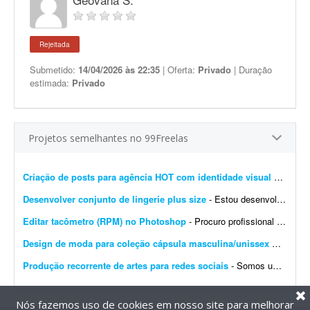
Rejeitada
Submetido:
14/04/2026 às 22:35
| Oferta:
Privado
| Duração
estimada:
Privado
Projetos semelhantes no 99Freelas
Criação de posts para agência HOT com identidade visual definida
Desenvolver conjunto de lingerie plus size
- Estou desenvolvendo uma nova marca de lingerie feminina e procuro uma designer de moda para criar o primeiro modelo da coleção. O objetivo deste projeto é desenvolver 1 conjun...
Editar tacômetro (RPM) no Photoshop
- Procuro profissional com experiência em Photoshop para edição de um tacômetro (RPM). Estou desenvolvendo um tacômetro (medidor de RPM) e preciso de um profissional ...
Design de moda para coleção cápsula masculina/unissex OW-47
- 
Produção recorrente de artes para redes sociais
- Somos uma agência de publicidade e buscamos um designer gráfico para uma demanda recorrente de criação de conteúdos para redes sociais. O trabalho terá dur...
Nós fazemos uso de cookies em nosso site para melhorar