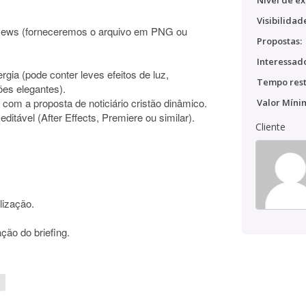
Nível de ex
Visibilidad
ews (forneceremos o arquivo em PNG ou
Propostas:
Interessado
rgia (pode conter leves efeitos de luz,
Tempo rest
ões elegantes).
 com a proposta de noticiário cristão dinâmico.
Valor Míni
editável (After Effects, Premiere ou similar).
Cliente
lização.
ção do briefing.