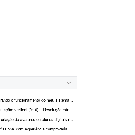
tema. O sistema é o rangu.app É um sistema de garçom digital.
. - Resolução mínima: 1080x1920. - Cada vídeo deve ter ...
 utilizando inteligência artificial. O projeto consiste em criar um clo...
mprovada em Google Veo 3 para desenvolver um v&i...