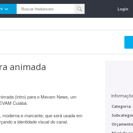
Login
rs
ura animada
Informaçõe
animada (intro) para o Mevam News, um
 MEVAM Cuiabá.
Categoria:
ta, moderna e marcante, que será usada em
Subcategor
ando a identidade visual do canal.
Orçamento