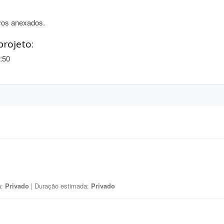
vos anexados.
projeto:
:50
a:
Privado
| Duração estimada:
Privado