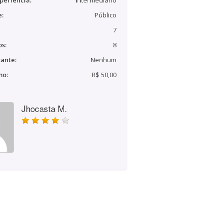
periência:
Intermediário
e:
Público
7
s:
8
ante:
Nenhum
mo:
R$ 50,00
Jhocasta M.