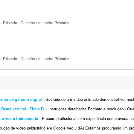
a:
Privado
| Duração estimada:
Privado
a:
Privado
| Duração estimada:
Privado
tema de garçom digital
- Gostaria de um vídeo animado demonstrativo mostrando o funcionamento do meu sis
React vertical - Thais D.
- Instruções detalhadas Formato e resolução - Orientação: vertical (9:16)
m e voz e treinamento
- Procuro profissional com experiência comprovada na criação de avatares ou clones digitais realistas
ão de vídeo publicitário em Google Veo 3 (IA) Estamos procurando um profissional com experiência co