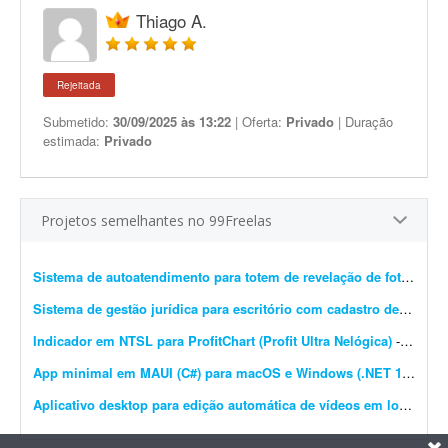
Thiago A.
Rejeitada
Submetido:
30/09/2025 às 13:22
| Oferta:
Privado
| Duração
estimada:
Privado
Projetos semelhantes no 99Freelas
Sistema de autoatendimento para totem de revelação de fotos
- Pre
Sistema de gestão jurídica para escritório com cadastro de clientes e agenda
Indicador em NTSL para ProfitChart (Profit Ultra Nelógica)
- Preciso de um programador especializado em mercado financeiro, sobretudo no ProfitChart (Profit Ultra da Nelógica), com conhecimento da linguagem NTSL, para criar um indicador semelhante ao ...
App minimal em MAUI (C#) para macOS e Windows (.NET 10)
- Pre
Aplicativo desktop para edição automática de vídeos em lotes
- Pro