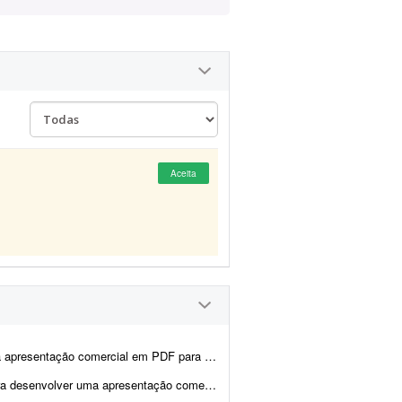
Aceita
ivulgação de um curso profissional na área de estética e harmoniza&cc...
issional da minha empresa, com foco em vendas. O objetivo é criar uma apresentaçã...