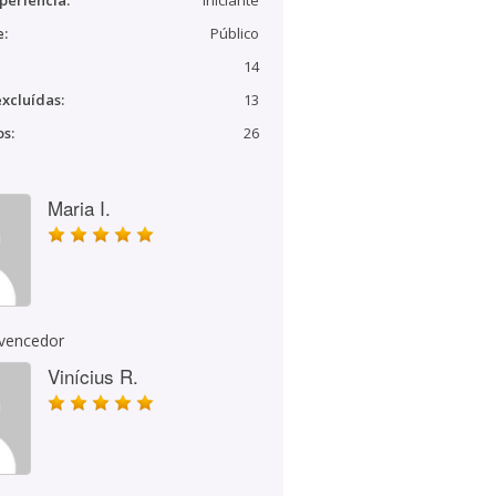
periência:
Iniciante
e:
Público
14
xcluídas:
13
s:
26
Maria I.
 vencedor
Vinícius R.