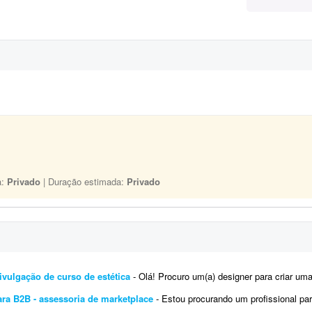
a:
Privado
| Duração estimada:
Privado
vulgação de curso de estética
- Olá! Procuro um(a) designer para criar uma apresentação comercial em PDF para d
ara B2B - assessoria de marketplace
- Estou procurando um profissional para desenvolver uma apresentação comercial prof