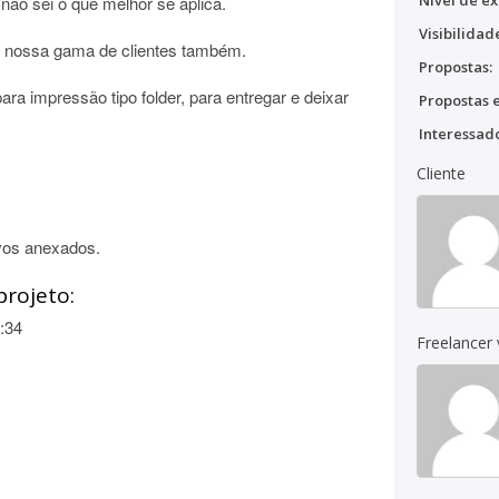
Nível de ex
 não sei o que melhor se aplica.
Visibilidad
a nossa gama de clientes também.
Propostas:
ra impressão tipo folder, para entregar e deixar
Propostas e
Interessado
Cliente
vos anexados.
projeto:
:34
Freelancer