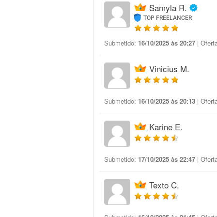
Samyla R.
TOP FREELANCER
Submetido:
16/10/2025 às 20:27
| Ofert
Vinicius M.
Submetido:
16/10/2025 às 20:13
| Ofert
Karine E.
Submetido:
17/10/2025 às 22:47
| Ofert
Texto C.