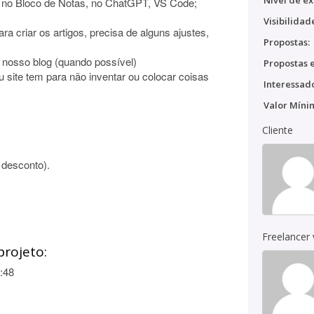
Nível de ex
o no Bloco de Notas, no ChatGPT, VS Code;
Visibilidad
 criar os artigos, precisa de alguns ajustes,
Propostas:
do nosso blog (quando possível)
Propostas e
u site tem para não inventar ou colocar coisas
Interessado
Valor Míni
Cliente
r desconto).
Freelancer
projeto:
:48