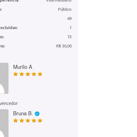
periência:
Intermediário
e:
Público
49
xcluídas:
1
s:
73
mo:
R$ 30,00
Murilo A
 vencedor
Bruna B.