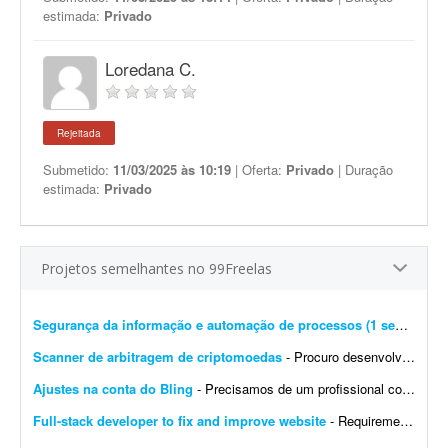
estimada:
Privado
Loredana C.
Rejeitada
Submetido:
11/03/2025 às 10:19
| Oferta:
Privado
| Duração
estimada:
Privado
Projetos semelhantes no 99Freelas
Segurança da informação e automação de processos (1 semana)
- 
Scanner de arbitragem de criptomoedas
- Procuro desenvolvedor full stack para criar uma plataforma profissional e scanner de arbitragem de criptomoedas, semelhante às principais soluções internacionais do mercado, po...
Ajustes na conta do Bling
- Precisamos de um profissional com experiência em e-commerce e em configurações no Bling. Atualmente temos a conta de um cliente integrada com loja própria, Mercado Livre,...
Full-stack developer to fix and improve website
- Requirements: - Basic to intermediate full-stack development skills - Experience with front-end and back-end web development - Ability to troubleshoot bugs and make small improvements - Good commu...