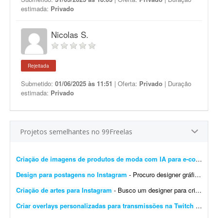
estimada:
Privado
Nicolas S.
Rejeitada
Submetido:
01/06/2025 às 11:51
| Oferta:
Privado
| Duração
estimada:
Privado
Projetos semelhantes no 99Freelas
Criação de imagens de produtos de moda com IA para e-commerce
Design para postagens no Instagram
- Procuro designer gráfico para me ajudar nas postagens do meu Instagram profissional. Algumas já foram feitas por mim, mas precisam ser melhoradas. Algumas pretendo manter como est&ati...
Criação de artes para Instagram
- Busco um designer para criação de artes para o Instagram. O designer receberá um calendário editorial já pronto, com direcionamento de headlines, subheadlines e ...
Criar overlays personalizadas para transmissões na Twitch
- Procuro um designer gráfico talentoso para criar um conjunto completo de overlays personalizadas para minhas transmissões na Twitch. O objetivo é aprimorar a experiência ...