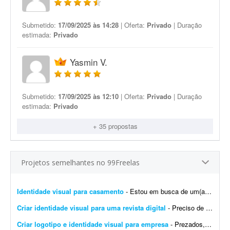
Submetido:
17/09/2025 às 14:28
| Oferta:
Privado
| Duração
estimada:
Privado
Yasmin V.
Submetido:
17/09/2025 às 12:10
| Oferta:
Privado
| Duração
estimada:
Privado
+ 35 propostas
Projetos semelhantes no 99Freelas
Identidade visual para casamento
- Estou em busca de um(a) designer para desenvolver a identidade visual para o meu casamento. O estilo será inspirado no universo medieval/encantado; temos como referência O Senhor dos A...
Criar identidade visual para uma revista digital
- Preciso de uma identidade visual para uma revista digital. Logo, destaques, materiais de apoio, como caneca, camisa, todo branding.
Criar logotipo e identidade visual para empresa
- Prezados, tenho uma pessoa em mente para o trabalho e a direcionarei a este projeto. Trata-se da criação de logotipo e identidade visual para a empresa do agronegócio Agromation.