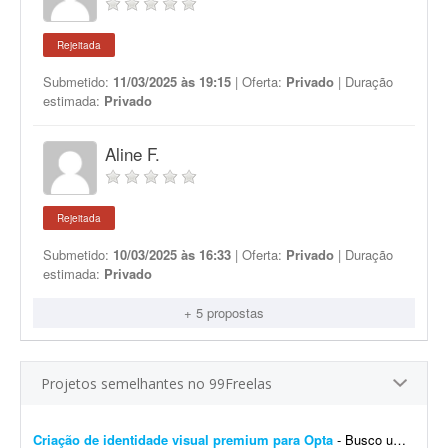
Rejeitada
Submetido:
11/03/2025 às 19:15
| Oferta:
Privado
| Duração
estimada:
Privado
Aline F.
Rejeitada
Submetido:
10/03/2025 às 16:33
| Oferta:
Privado
| Duração
estimada:
Privado
+ 5 propostas
Projetos semelhantes no 99Freelas
Criação de identidade visual premium para Opta
- Busco um designer profissional para criar a identidade visual da **Opta**, uma empresa de tecnologia voltada para ajudar pessoas a tomarem melhores decisões antes de comprar. O principal ob...