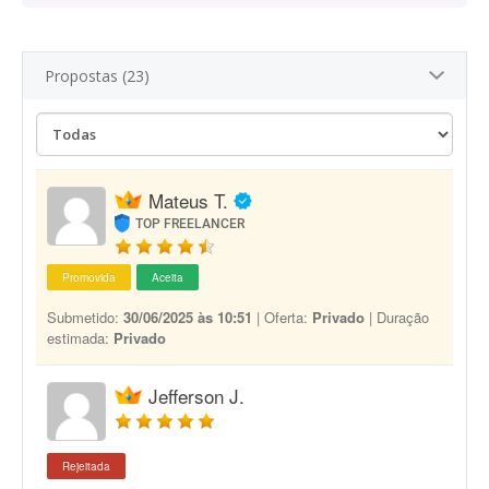
Propostas (23)
Mateus T.
TOP FREELANCER
Promovida
Aceita
Submetido:
30/06/2025 às 10:51
| Oferta:
Privado
| Duração
estimada:
Privado
Jefferson J.
Rejeitada