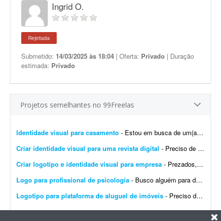
Ingrid O.
Rejeitada
Submetido:
14/03/2025 às 18:04
| Oferta:
Privado
| Duração
estimada:
Privado
Projetos semelhantes no 99Freelas
Identidade visual para casamento
- Estou em busca de um(a) designer para desenvolver a identidade visual para o meu casamento. O estilo será inspirado no universo medieval/encantado; temos como referência O Senhor dos A...
Criar identidade visual para uma revista digital
- Preciso de uma identidade visual para uma revista digital. Logo, destaques, materiais de apoio, como caneca, camisa, todo branding.
Criar logotipo e identidade visual para empresa
- Prezados, tenho uma pessoa em mente para o trabalho e a direcionarei a este projeto. Trata-se da criação de logotipo e identidade visual para a empresa do agronegócio Agromation.
Logo para profissional de psicologia
- Busco alguém para desenvolver uma identidade visual para meu instagram como profissional de psicologia.
Logotipo para plataforma de aluguel de imóveis
- Preciso de um designer para produzir os arquivos finais de um logotipo já 100% definido. Não é um trabalho de criação ou conceito - o logotipo, as cores, a tipogr...