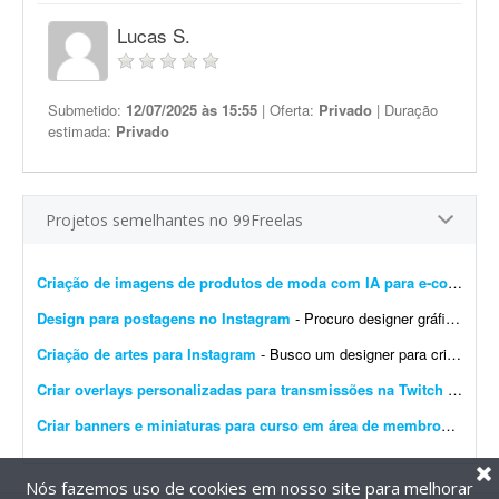
Lucas S.
Submetido:
12/07/2025 às 15:55
| Oferta:
Privado
| Duração
estimada:
Privado
Projetos semelhantes no 99Freelas
Criação de imagens de produtos de moda com IA para e-commerce
Design para postagens no Instagram
- Procuro designer gráfico para me ajudar nas postagens do meu Instagram profissional. Algumas já foram feitas por mim, mas precisam ser melhoradas. Algumas pretendo manter como est&ati...
Criação de artes para Instagram
- Busco um designer para criação de artes para o Instagram. O designer receberá um calendário editorial já pronto, com direcionamento de headlines, subheadlines e ...
Criar overlays personalizadas para transmissões na Twitch
- Procuro um designer gráfico talentoso para criar um conjunto completo de overlays personalizadas para minhas transmissões na Twitch. O objetivo é aprimorar a experiência ...
Criar banners e miniaturas para curso em área de membros
- Preci
Nós fazemos uso de cookies em nosso site para melhorar