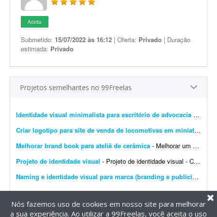
Aceita
Submetido:
15/07/2022 às 16:12
| Oferta:
Privado
| Duração
estimada:
Privado
Projetos semelhantes no 99Freelas
Identidade visual minimalista para escritório de advocacia imobiliária
Criar logotipo para site de venda de locomotivas em miniatura
- Pr
Melhorar brand book para ateliê de cerâmica
- Melhorar um brand book existente para um ateliê de cerâmica, além de toda a parte de papelaria; por exemplo: - Essência da marca - Propósito - Missão - Vis&a...
Projeto de identidade visual
- Projeto de identidade visual - CJ Gonçalves 1. Sobre o projeto Estamos desenvolvendo a nova identidade visual da CJ Gonçalves, uma empresa do segmento imobiliário que atua co...
Naming e identidade visual para marca (branding e publicidade)
- 
Nós fazemos uso de cookies em nosso site para melhorar
a sua experiência. Ao utilizar a 99Freelas, você aceita o uso
@2014-2026 99Freelas. Todos os direitos reservados.