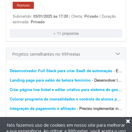
Rejeitada
Submetido:
03/01/2025 às 17:20
| Oferta:
Privado
| Duração
estimada:
Privado
+ 11 propostas
Projetos semelhantes no 99Freelas
Desenvolvedor Full Stack para criar SaaS de automação
- Estou procurando um desenvolvedor Full Stack para desenvolver um projeto do zero. O objetivo é criar um SaaS completo de automação para redes sociais, iniciando com um MVP robu...
Landing page para salão de beleza feminino
- Desenvolver landing page para salão de beleza feminino, com foco em agendamentos via WhatsApp. Deve conter: - Serviços - Galeria - Depoimentos - Localização - Design re...
Criar página low ticket e editar criativo para sistema de gestão
- Pr
Colocar programa de mensalidades e controle de alunos para rodar
Integração de pagamento e afiliação
- Preciso implementar integração de pagamento no meu software e também um sistema de afiliação que pague comissões aos afiliados por meio dos links de afilia...
Nós fazemos uso de cookies em nosso site para melhorar
a sua experiência. Ao utilizar a 99Freelas, você aceita o uso