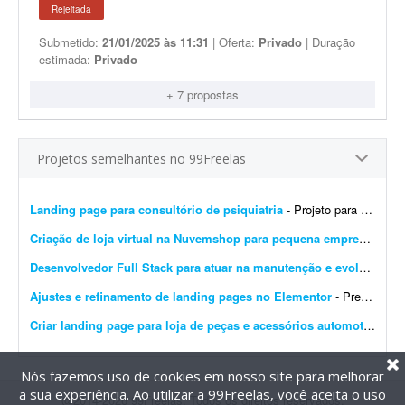
Rejeitada
Submetido:
21/01/2025 às 11:31
| Oferta:
Privado
| Duração
estimada:
Privado
+ 7 propostas
Projetos semelhantes no 99Freelas
Landing page para consultório de psiquiatria
- Projeto para criação de landing page para consultório de psiquiatria. Escopo do projeto: Desenvolvimento completo da landing page. Design moderno, limpo e com foco em convers&...
Criação de loja virtual na Nuvemshop para pequena empresa
- Prec
Desenvolvedor Full Stack para atuar na manutenção e evolução de uma plataforma SaaS
Ajustes e refinamento de landing pages no Elementor
- Preciso de alguém para finalizar o desenvolvimento de 14 landing pages no Elementor. É um projeto rápido e de baixa complexidade. O cenário atual: As páginas j&...
Criar landing page para loja de peças e acessórios automotivos
- P
Nós fazemos uso de cookies em nosso site para melhorar
a sua experiência. Ao utilizar a 99Freelas, você aceita o uso
@2014-2026 99Freelas. Todos os direitos reservados.