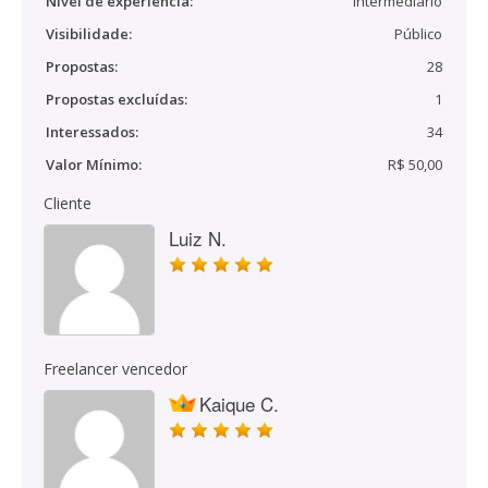
Nível de experiência:
Intermediário
Visibilidade:
Público
Propostas:
28
Propostas excluídas:
1
Interessados:
34
Valor Mínimo:
R$ 50,00
Cliente
Luiz N.
Freelancer vencedor
Kaique C.