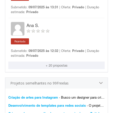
Submetido:
09/07/2025 às 13:31
| Oferta:
Privado
| Duração
estimada:
Privado
Ana S.
Rejeitada
Submetido:
09/07/2025 às 12:32
| Oferta:
Privado
| Duração
estimada:
Privado
+ 20 propostas
Projetos semelhantes no 99Freelas
Criação de artes para Instagram
- Busco um designer para criação de artes para o Instagram. O designer receberá um calendário editorial já pronto, com direcionamento de headlines, subheadlines e ...
Desenvolvimento de templates para redes sociais
- O projeto consiste em: Dar continuidade a uma identidade visual já existente (logotipo, paleta e tipografia já estão prontos). Já possuem brand kit pronto e a demo da p...