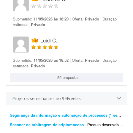
Submetido:
11/05/2026 às 18:20
| Oferta:
Privado
| Duração
estimada:
Privado
Luidi C.
Submetido:
11/05/2026 às 18:52
| Oferta:
Privado
| Duração
estimada:
Privado
+ 59 propostas
Projetos semelhantes no 99Freelas
Segurança da informação e automação de processos (1 semana)
- 
Scanner de arbitragem de criptomoedas
- Procuro desenvolvedor full stack para criar uma plataforma profissional e scanner de arbitragem de criptomoedas, semelhante às principais soluções internacionais do mercado, po...