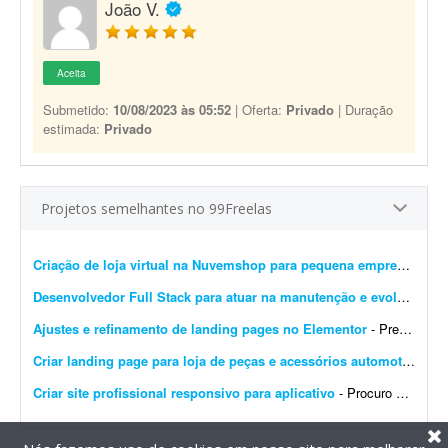
João V.
Aceita
Submetido:
10/08/2023 às 05:52
| Oferta:
Privado
| Duração
estimada:
Privado
Projetos semelhantes no 99Freelas
Criação de loja virtual na Nuvemshop para pequena empresa
- Prec
Desenvolvedor Full Stack para atuar na manutenção e evolução de uma plataforma SaaS
Ajustes e refinamento de landing pages no Elementor
- Preciso de alguém para finalizar o desenvolvimento de 14 landing pages no Elementor. É um projeto rápido e de baixa complexidade. O cenário atual: As páginas j&...
Criar landing page para loja de peças e acessórios automotivos
- P
Criar site profissional responsivo para aplicativo
- Procuro um profissional para desenvolver um site moderno, profissional e responsivo para o aplicativo Alô Diária - Dona Maria. O site deverá apresentar o aplicativo e explicar c...