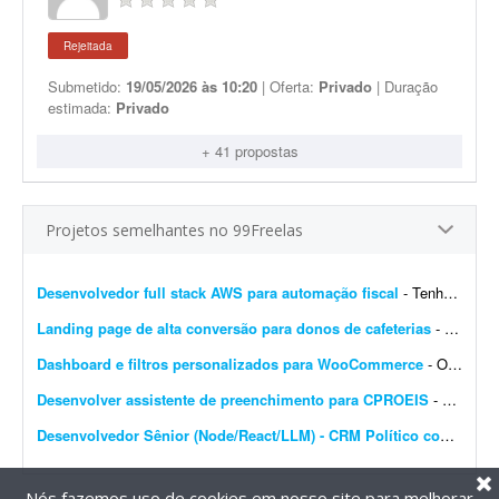
Rejeitada
Submetido:
19/05/2026 às 10:20
| Oferta:
Privado
| Duração
estimada:
Privado
+ 41 propostas
Projetos semelhantes no 99Freelas
Desenvolvedor full stack AWS para automação fiscal
- Tenho uma plataforma de automação fiscal rodando em AWS - ela pega os dados do sistema do cliente, calcula os impostos e emite a nota fiscal automaticamente. Preciso de alguém...
Landing page de alta conversão para donos de cafeterias
- Sou gestor de tráfego especializado em cafeterias e cafés e preciso de uma landing page de alta conversão para captar leads (donos de cafeterias) que chegam pelos meus an&uacut...
Dashboard e filtros personalizados para WooCommerce
- Olá pessoal, Preciso transformar o dashboard padrão do WooCommerce em um painel diferenciado para clientes e vendedores; procuro solução via plugin ou via código...
Desenvolver assistente de preenchimento para CPROEIS
- Buscamos um desenvolvedor experiente para criar uma solução de automação assistida para o processo de preenchimento de dados no sistema CPROEIS. O objetivo principal &ea...
Desenvolvedor Sênior (Node/React/LLM) - CRM Político com IA e WhatsApp
Nós fazemos uso de cookies em nosso site para melhorar