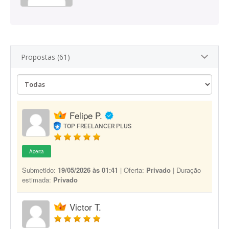
Propostas (61)
Felipe P.
TOP FREELANCER PLUS
Aceita
Submetido:
19/05/2026 às 01:41
| Oferta:
Privado
| Duração
estimada:
Privado
Victor T.