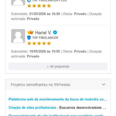
TOP FREELANCER PLUS
Submetido:
21/05/2026 às 16:39
| Oferta:
Privado
| Duração
estimada:
Privado
Hariel V.
TOP FREELANCER
Submetido:
19/05/2026 às 10:50
| Oferta:
Privado
| Duração
estimada:
Privado
+ 40 propostas
Projetos semelhantes no 99Freelas
Plataforma web de monitoramento de focos de incêndio com mapa interativo
Criação de sites profissionais
- Buscamos desenvolvedores e web designers para parceria recorrente na criação de websites profissionais. Os projetos serão principalmente para pequenas e médias empresas...
Desenvolvimento de site institucional para escritório contábil
- Bus