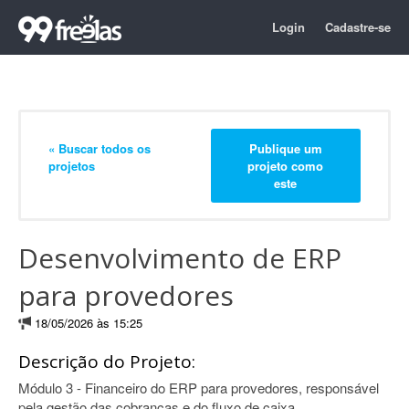
Login
Cadastre-se
« Buscar todos os
Publique um
projetos
projeto como
este
Desenvolvimento de ERP
para provedores
18/05/2026 às 15:25
Descrição do Projeto:
Módulo 3 - Financeiro do ERP para provedores, responsável
pela gestão das cobranças e do fluxo de caixa.