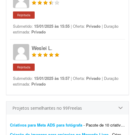
Rejeitada
Submetido:
15/01/2025 às 15:55
| Oferta:
Privado
| Duração
estimada:
Privado
Weslei L.
Rejeitada
Submetido:
15/01/2025 às 15:57
| Oferta:
Privado
| Duração
estimada:
Privado
Projetos semelhantes no 99Freelas
Criativos para Meta ADS para fotógrafa
- Pacote de 10 criativos que convertem para Meta Ads. Os criativos serão feitos para uma fotógrafa. Nada contra quem usa IA para fazer os criativos. Mas se você só trabalh...
Criação de imagens para anúncios no Mercado Livre
- Criação de imagens para anunciar produtos no Mercado Livre. Serão anunciados 30 produtos. Para cada produto, gerar: - 4 fotos do produto - 1 foto contextual com o fundo relaci...