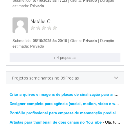
Submetido:
07/10/2025 às 17:23
| Oferta:
Privado
| Duração
estimada:
Privado
Natália C.
Submetido:
08/10/2025 às 20:10
| Oferta:
Privado
| Duração
estimada:
Privado
+ 4 propostas
Projetos semelhantes no 99Freelas
Criar arquivos e imagens de placas de sinalização para anúncios
-
Designer completo para agência (social, motion, vídeo e web)
- Som
Portfólio profissional para empresa de manutenção predial
- Projet
Artistas para thumbnail de dois canais no YouTube
- Olá, tudo bem? Adoraria ver o trabalho de algum artista que faça boas thumbnails, por favor mande exemplos, eu adoraria ver!! Gosto muito de thumbnails desenhadas e um dos canais &e...