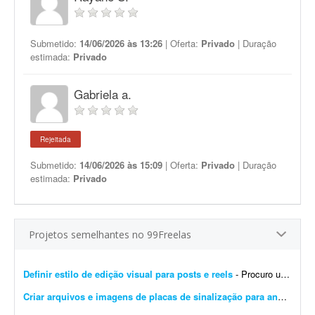
Submetido:
14/06/2026 às 13:26
| Oferta:
Privado
| Duração
estimada:
Privado
Gabriela a.
Rejeitada
Submetido:
14/06/2026 às 15:09
| Oferta:
Privado
| Duração
estimada:
Privado
Projetos semelhantes no 99Freelas
Definir estilo de edição visual para posts e reels
- Procuro um designer criativo para definir um estilo de edição para meus posts e Reels. Já tenho uma ideia das cores e da tipografia que quero utilizar e preciso de algué...
Criar arquivos e imagens de placas de sinalização para anúncios
-