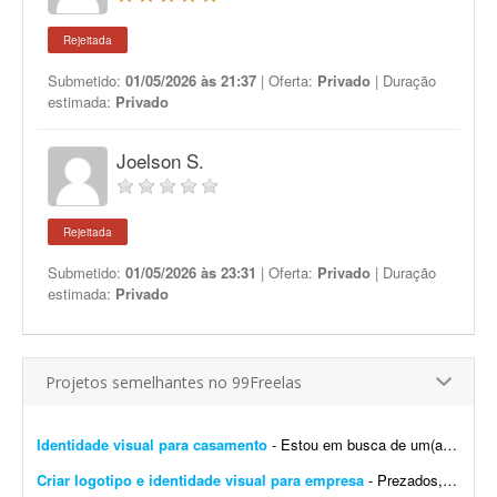
Rejeitada
Submetido:
01/05/2026 às 21:37
| Oferta:
Privado
| Duração
estimada:
Privado
Joelson S.
Rejeitada
Submetido:
01/05/2026 às 23:31
| Oferta:
Privado
| Duração
estimada:
Privado
Projetos semelhantes no 99Freelas
Identidade visual para casamento
- Estou em busca de um(a) designer para desenvolver a identidade visual para o meu casamento. O estilo será inspirado no universo medieval/encantado; temos como referência O Senhor dos A...
Criar logotipo e identidade visual para empresa
- Prezados, tenho uma pessoa em mente para o trabalho e a direcionarei a este projeto. Trata-se da criação de logotipo e identidade visual para a empresa do agronegócio Agromation.