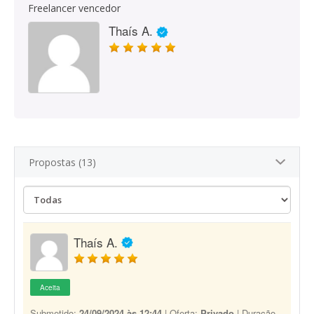
Freelancer vencedor
Thaís A.
Propostas (13)
Thaís A.
Aceita
Submetido:
24/09/2024 às 12:44
| Oferta:
Privado
| Duração