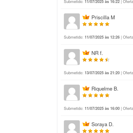
Submetido:
11/07/2025 às 16:22
| Ofert
Priscilla M
Submetido:
11/07/2025 às 12:26
| Ofert
NR f.
Submetido:
13/07/2025 às 21:20
| Ofert
Riquelme B.
Submetido:
11/07/2025 às 16:00
| Ofert
Soraya D.