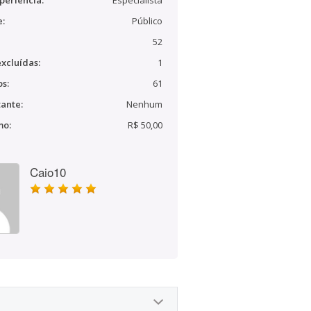
periência:
Especialista
e:
Público
52
xcluídas:
1
s:
61
ante:
Nenhum
mo:
R$ 50,00
Caio10