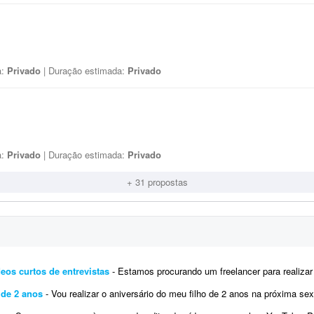
a:
Privado
| Duração estimada:
Privado
a:
Privado
| Duração estimada:
Privado
+ 31 propostas
eos curtos de entrevistas
- Estamos procurando um freelancer para realizar a finalização visual de 5 vídeos curtos de e
 de 2 anos
- Vou realizar o aniversário do meu filho de 2 anos na próxima sexta-feira. Gostaria de um vídeo animado cont