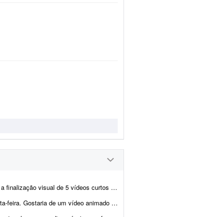
ntrevistas para redes sociais. Todos os vídeos começam com a pergunta:...
ando a minha história com minha esposa (namoro e casamento), a...