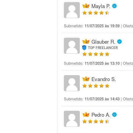
Mayla P.
Submetido:
11/07/2025 às 19:59
| Ofert
Glauber R.
TOP FREELANCER
Submetido:
11/07/2025 às 13:10
| Ofert
Evandro S.
Submetido:
11/07/2025 às 14:43
| Ofert
Pedro A.