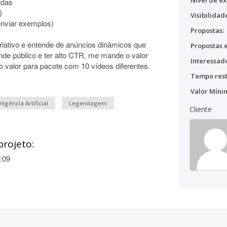
Nível de ex
adas
)
Visibilidad
 enviar exemplos)
Propostas:
riativo e entende de anúncios dinâmicos que
Propostas e
nde público e ter alto CTR, me mande o valor
Interessado
o valor para pacote com 10 vídeos diferentes.
Tempo rest
Valor Míni
eligência Artificial
Legendagem
Cliente
projeto:
:09