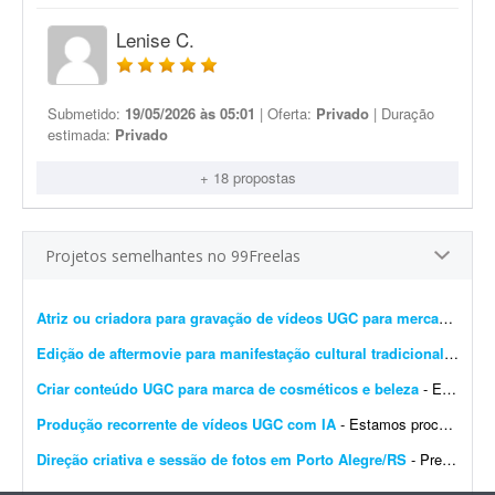
Lenise C.
Submetido:
19/05/2026 às 05:01
| Oferta:
Privado
| Duração
estimada:
Privado
+ 18 propostas
Projetos semelhantes no 99Freelas
Atriz ou criadora para gravação de vídeos UGC para mercado imobiliário
Edição de aftermovie para manifestação cultural tradicional
- Procu
Criar conteúdo UGC para marca de cosméticos e beleza
- Estamos procurando criadoras UGC para produzir vídeos de beleza e cosméticos para a marca Rainha Nativa. - Nicho: beleza e cosméticos - Conteúdos: naturais, demonstra&c...
Produção recorrente de vídeos UGC com IA
- Estamos procurando um(a) profissional para produção recorrente de **vídeos UGC com Inteligência Artificial para anúncios de e-commerce**. Os vídeos dever&a...
Direção criativa e sessão de fotos em Porto Alegre/RS
- Preciso de um profissional com olhar contemporâneo para a fotografia e referências em design e arquitetura para fotografar os 4 sócios da minha marca de móveis de design. ...