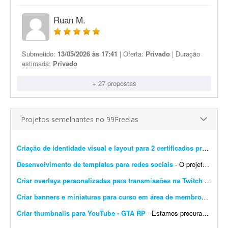
Ruan M.
Submetido:
13/05/2026 às 17:41
| Oferta:
Privado
| Duração
estimada:
Privado
+ 27 propostas
Projetos semelhantes no 99Freelas
Criação de identidade visual e layout para 2 certificados profissionais
Desenvolvimento de templates para redes sociais
- O projeto consiste em: Dar continuidade a uma identidade visual já existente (logotipo, paleta e tipografia já estão prontos). Já possuem brand kit pronto e a demo da p...
Criar overlays personalizadas para transmissões na Twitch
- Procuro um designer gráfico talentoso para criar um conjunto completo de overlays personalizadas para minhas transmissões na Twitch. O objetivo é aprimorar a experiência ...
Criar banners e miniaturas para curso em área de membros
- Preci
Criar thumbnails para YouTube - GTA RP
- Estamos procurando um(a) designer de thumbnails experiente e criativo(a) para fazer parte da nossa equipe! Buscamos alguém que já tenha experiência com conteúdo de games...