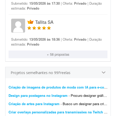
Submetido:
15/05/2026 às 17:30
| Oferta:
Privado
| Duração
estimada:
Privado
Tallita SA
Submetido:
13/05/2026 às 18:36
| Oferta:
Privado
| Duração
estimada:
Privado
+ 58 propostas
Projetos semelhantes no 99Freelas
Criação de imagens de produtos de moda com IA para e-commerce
Design para postagens no Instagram
- Procuro designer gráfico para me ajudar nas postagens do meu Instagram profissional. Algumas já foram feitas por mim, mas precisam ser melhoradas. Algumas pretendo manter como est&ati...
Criação de artes para Instagram
- Busco um designer para criação de artes para o Instagram. O designer receberá um calendário editorial já pronto, com direcionamento de headlines, subheadlines e ...
Criar overlays personalizadas para transmissões na Twitch
- Procuro um designer gráfico talentoso para criar um conjunto completo de overlays personalizadas para minhas transmissões na Twitch. O objetivo é aprimorar a experiência ...