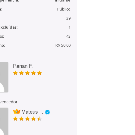
periência:
Iniciante
e:
Público
39
xcluídas:
1
s:
43
mo:
R$ 50,00
Renan F.
 vencedor
Mateus T.