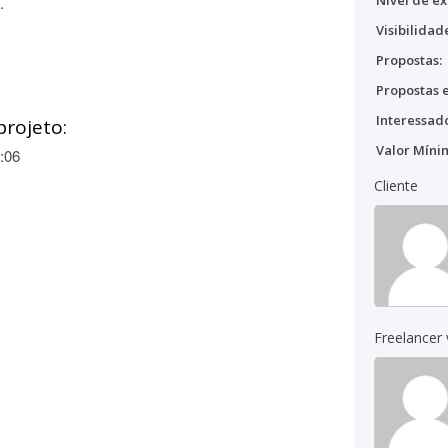
Nível de ex
.
Visibilidad
Propostas:
Propostas e
Interessado
projeto:
Valor Míni
:06
Cliente
Freelancer