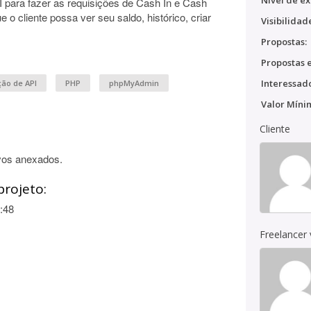
Nível de ex
I para fazer as requisições de Cash In e Cash
 o cliente possa ver seu saldo, histórico, criar
Visibilidad
Propostas:
Propostas e
Interessado
ão de API
PHP
phpMyAdmin
Valor Míni
Cliente
vos anexados.
projeto:
:48
Freelancer