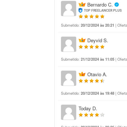
Bernardo C.
TOP FREELANCER PLUS
Submetido:
20/12/2024 às 20:21
| Ofert
Deyvid S.
Submetido:
21/12/2024 às 11:05
| Ofert
Otavio A.
Submetido:
20/12/2024 às 19:48
| Ofert
Today D.