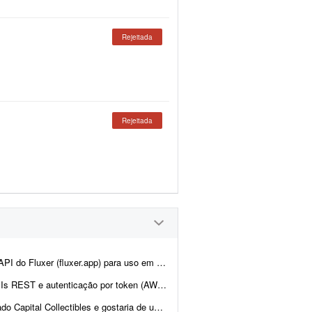
Rejeitada
Rejeitada
ne. A ideia é manter praticamente toda a estrutura atual da plata...
en (AWS Cognito é diferencial). O design j&aacut...
nd e back-end para nos ajudar a revisar a estrutura e validar a p...