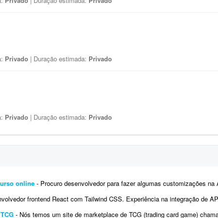
a:
Privado
| Duração estimada:
Privado
a:
Privado
| Duração estimada:
Privado
a:
Privado
| Duração estimada:
Privado
urso online
- Procuro desenvolvedor para fazer algumas customizações na API do Fluxer (fluxer.app) para uso em um curso onli
vedor frontend React com Tailwind CSS. Experiência na integração de APIs REST e autenticação por tok
e TCG
- Nós temos um site de marketplace de TCG (trading card game) chamado Capital Collectibles e gostaria de um programador front-e