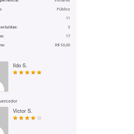
periência:
Iniciante
e:
Público
11
xcluídas:
3
s:
17
mo:
R$ 50,00
Ildo S.
 vencedor
Victor S.