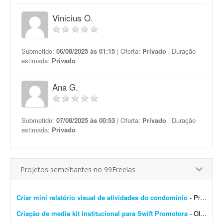
Vinicius O.
Submetido:
06/08/2025 às 01:15
| Oferta:
Privado
| Duração
estimada:
Privado
Ana G.
Submetido:
07/08/2025 às 00:53
| Oferta:
Privado
| Duração
estimada:
Privado
Projetos semelhantes no 99Freelas
Criar mini relatório visual de atividades do condomínio
- Procuro um(a) freelancer para produzir um mini relatório visual das atividades executadas em um condomínio que administro, a partir de fotos que eu envio. Como funciona: - Envio as ...
Criação de media kit institucional para Swift Promotora
- Olá! :) Estou procurando um designer gráfico com experiência em apresentações, materiais institucionais e comerciais para criar um media kit da Swift Promotora. ...