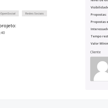
Nível de ex
Visibilidad
 OpenSocial
Redes Sociais
Propostas:
Propostas e
projeto:
Interessado
:40
Tempo rest
Valor Míni
Cliente