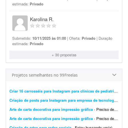
estimada:
Privado
Karolina R.
Submetido:
10/11/2025 às 01:00
| Oferta:
Privado
| Duração
estimada:
Privado
+ 30 propostas
Projetos semelhantes no 99Freelas
Criar 16 carrosséis para Instagram para clínicas de pediatria
- Preci
Criação de posts para Instagram para empresa de tecnologia
- Esto
Arte de carta decorativa para impressão gráfica
- Preciso de um design para imprimir uma carta decorativa na gráfica. A arte deve ser editável em PDF, conforme exigido pela gráfica. Quero unir dois elementos: o lobo ficar&aac...
Arte de carta decorativa para impressão gráfica
- Preciso de um design para imprimir uma carta decorativa na gráfica. A arte deve ser editável em PDF, conforme exigido pela gráfica. Quero unir dois elementos: o lobo no cart&a...
Criação de artes para redes sociais
- Estou buscando um(a) designer para uma parceria de longo prazo na criação de artes para redes sociais. A demanda inicial será de: * 8 artes para o feed por mês; * Stori...