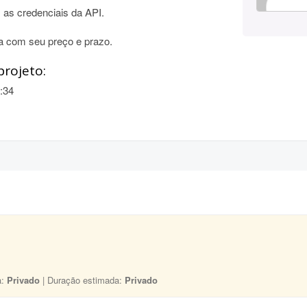
as credenciais da API.
a com seu preço e prazo.
projeto:
:34
a:
Privado
| Duração estimada:
Privado