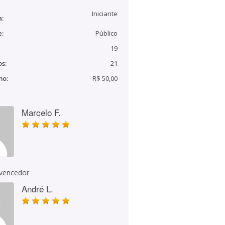
Iniciante
a:
e:
Público
19
s:
21
mo:
R$ 50,00
Marcelo F.
 vencedor
André L.