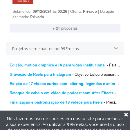
Rejeitada
Submetido:
09/12/2024 às 00:26
| Oferta:
Privado
| Duração
estimada:
Privado
+ 21 propostas
Projetos semelhantes no 99Freelas
Edição, motion graphics e IA para vídeo institucional
- Fala, pessoal! A Raja Hidráulicos está com um projeto legal de vídeo institucional e precisamos de alguém que dê conta de umas 3 frentes: - Trechos feitos com IA ...
Gravação de Reels para Instagram
- Objetivo Estou procurando um(a) criador(a) de conteúdo para gravar um vídeo em formato Reels (estilo UGC), que será utilizado como anúncio patrocinado no Instagram. O ...
Edição de 17 vídeos curtos com lettering, legendas e animações
- 
Retoque de cabelo em vídeo de podcast com After Effects
- Preciso corrigir uma entrada de cabelo (calvície) em um vídeo de podcast. O vídeo tem 55 minutos. A câmera é fixa e a entrada aparece sempre do lado esquerdo da t...
Finalização e padronização de 19 vídeos para Reels
- Precisamos de um freelancer para realizar a pós-produção de 19 vídeos curtos, gravados para serem combinados posteriormente na criação de diferentes criati...
Nós fazemos uso de cookies em nosso site para melhorar
a sua experiência. Ao utilizar a 99Freelas, você aceita o uso
@2014-2026 99Freelas. Todos os direitos reservados.