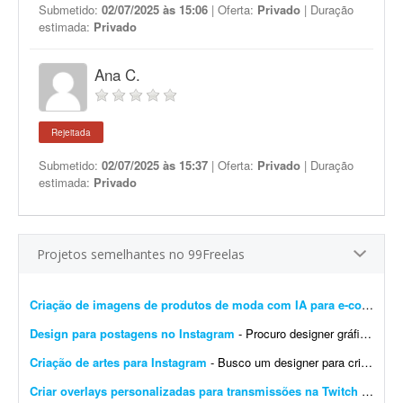
Submetido:
02/07/2025 às 15:06
| Oferta:
Privado
| Duração
estimada:
Privado
Ana C.
Rejeitada
Submetido:
02/07/2025 às 15:37
| Oferta:
Privado
| Duração
estimada:
Privado
Projetos semelhantes no 99Freelas
Criação de imagens de produtos de moda com IA para e-commerce
Design para postagens no Instagram
- Procuro designer gráfico para me ajudar nas postagens do meu Instagram profissional. Algumas já foram feitas por mim, mas precisam ser melhoradas. Algumas pretendo manter como est&ati...
Criação de artes para Instagram
- Busco um designer para criação de artes para o Instagram. O designer receberá um calendário editorial já pronto, com direcionamento de headlines, subheadlines e ...
Criar overlays personalizadas para transmissões na Twitch
- Procuro um designer gráfico talentoso para criar um conjunto completo de overlays personalizadas para minhas transmissões na Twitch. O objetivo é aprimorar a experiência ...