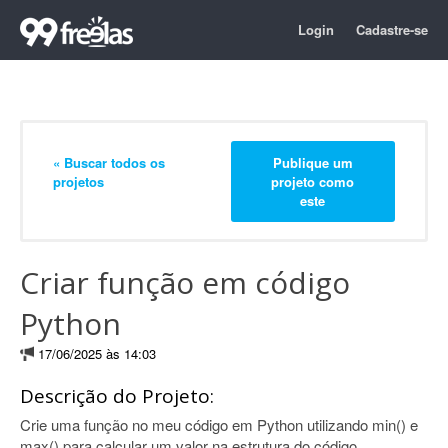
Login
Cadastre-se
« Buscar todos os
Publique um
projetos
projeto como
este
Criar função em código
Python
17/06/2025 às 14:03
Descrição do Projeto:
Crie uma função no meu código em Python utilizando min() e
max() para calcular um valor na estrutura do código.