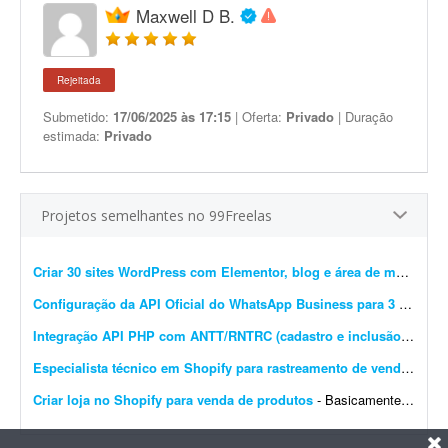
Maxwell D B.
Rejeitada
Submetido:
17/06/2025 às 17:15
| Oferta:
Privado
| Duração
estimada:
Privado
Projetos semelhantes no 99Freelas
Criar 30 sites WordPress com Elementor, blog e área de membros
Configuração da API Oficial do WhatsApp Business para 3 instâncias
Integração API PHP com ANTT/RNTRC (cadastro e inclusão)
- Prec
Especialista técnico em Shopify para rastreamento de vendas e Meta Pixel
Criar loja no Shopify para venda de produtos
- Basicamente, quero que o site seja construído do zero e configurado no Shopify para venda de produtos. O carrinho de compras deve ter upsell. O produto deve ser configurado com variantes: a...