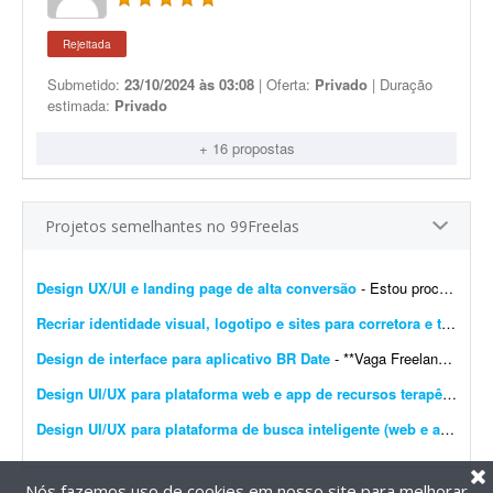
Rejeitada
Submetido:
23/10/2024 às 03:08
| Oferta:
Privado
| Duração
estimada:
Privado
+ 16 propostas
Projetos semelhantes no 99Freelas
Design UX/UI e landing page de alta conversão
- Estou procurando um profissional freelancer especializado em UX/UI e landing pages para desenvolver a experiência e a interface completas do meu site. O objetivo é criar uma presen&cc...
Recriar identidade visual, logotipo e sites para corretora e transportadora
Design de interface para aplicativo BR Date
- **Vaga Freelancer - Web Designer** Estamos em busca de um(a) **Web Designer Freelancer** criativo(a) e comprometido(a) para desenvolver layouts modernos e funcionais para projetos web. Projeto pa...
Design UI/UX para plataforma web e app de recursos terapêuticos infantis
Design UI/UX para plataforma de busca inteligente (web e app)
- So
Nós fazemos uso de cookies em nosso site para melhorar