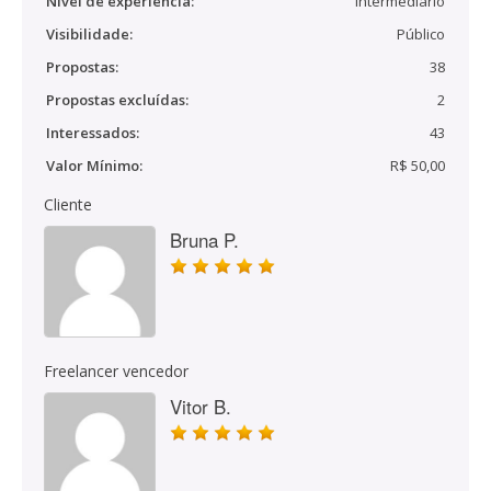
Nível de experiência:
Intermediário
Visibilidade:
Público
Propostas:
38
Propostas excluídas:
2
Interessados:
43
Valor Mínimo:
R$ 50,00
Cliente
Bruna P.
Freelancer vencedor
Vitor B.