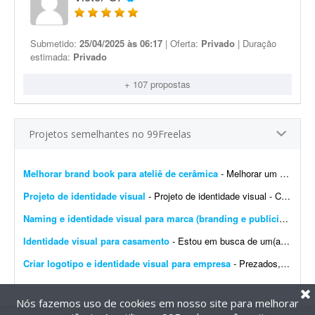
Submetido:
25/04/2025 às 06:17
| Oferta:
Privado
| Duração
estimada:
Privado
+ 107 propostas
Projetos semelhantes no 99Freelas
Melhorar brand book para ateliê de cerâmica
- Melhorar um brand book existente para um ateliê de cerâmica, além de toda a parte de papelaria; por exemplo: - Essência da marca - Propósito - Missão - Vis&a...
Projeto de identidade visual
- Projeto de identidade visual - CJ Gonçalves 1. Sobre o projeto Estamos desenvolvendo a nova identidade visual da CJ Gonçalves, uma empresa do segmento imobiliário que atua co...
Naming e identidade visual para marca (branding e publicidade)
- 
Identidade visual para casamento
- Estou em busca de um(a) designer para desenvolver a identidade visual para o meu casamento. O estilo será inspirado no universo medieval/encantado; temos como referência O Senhor dos A...
Criar logotipo e identidade visual para empresa
- Prezados, tenho uma pessoa em mente para o trabalho e a direcionarei a este projeto. Trata-se da criação de logotipo e identidade visual para a empresa do agronegócio Agromation.
Nós fazemos uso de cookies em nosso site para melhorar