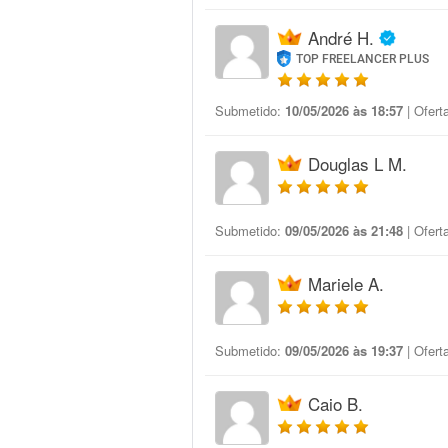
André H.
TOP FREELANCER PLUS
Submetido:
10/05/2026 às 18:57
| Ofert
Douglas L M.
Submetido:
09/05/2026 às 21:48
| Ofert
Mariele A.
Submetido:
09/05/2026 às 19:37
| Ofert
Caio B.