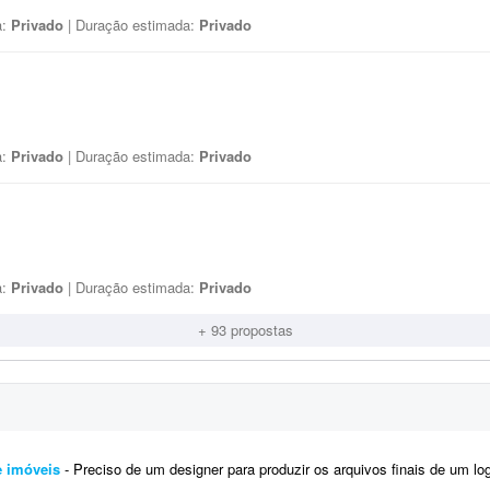
a:
Privado
| Duração estimada:
Privado
a:
Privado
| Duração estimada:
Privado
a:
Privado
| Duração estimada:
Privado
+ 93 propostas
e imóveis
- Preciso de um designer para produzir os arquivos finais de um logotipo já 100% definido. Não é um traba