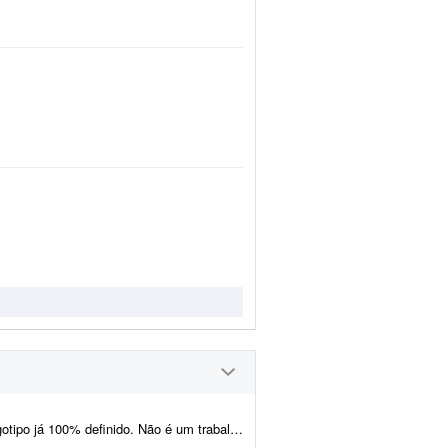
lho de criação ou conceito - o logotipo, as cores, a tipogr...