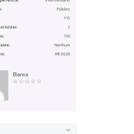
periência:
Intermediário
e:
Público
115
xcluídas:
2
s:
130
ante:
Nenhum
mo:
R$ 50,00
Bianca