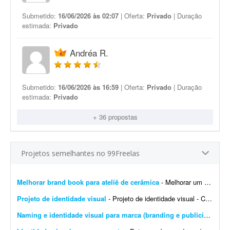
Submetido:
16/06/2026 às 02:07
| Oferta:
Privado
| Duração
estimada:
Privado
Andréa R.
Submetido:
16/06/2026 às 16:59
| Oferta:
Privado
| Duração
estimada:
Privado
+ 36 propostas
Projetos semelhantes no 99Freelas
Melhorar brand book para ateliê de cerâmica
- Melhorar um brand book existente para um ateliê de cerâmica, além de toda a parte de papelaria; por exemplo: - Essência da marca - Propósito - Missão - Vis&a...
Projeto de identidade visual
- Projeto de identidade visual - CJ Gonçalves 1. Sobre o projeto Estamos desenvolvendo a nova identidade visual da CJ Gonçalves, uma empresa do segmento imobiliário que atua co...
Naming e identidade visual para marca (branding e publicidade)
- 