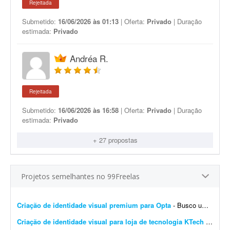
Rejeitada
Submetido:
16/06/2026 às 01:13
| Oferta:
Privado
| Duração
estimada:
Privado
Andréa R.
Rejeitada
Submetido:
16/06/2026 às 16:58
| Oferta:
Privado
| Duração
estimada:
Privado
+ 27 propostas
Projetos semelhantes no 99Freelas
Criação de identidade visual premium para Opta
- Busco um designer profissional para criar a identidade visual da **Opta**, uma empresa de tecnologia voltada para ajudar pessoas a tomarem melhores decisões antes de comprar. O principal ob...
Criação de identidade visual para loja de tecnologia KTech
- A KTech é uma loja de tecnologia focada em setup, periféricos, consoles e produtos gamer, inicialmente com foco em custo-benefício e com o objetivo de, futuramente, trabalhar t...