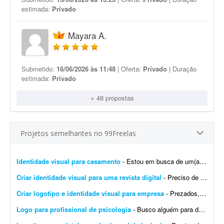
estimada:
Privado
Mayara A.
Submetido:
16/06/2026 às 11:48
| Oferta:
Privado
| Duração
estimada:
Privado
+ 48 propostas
Projetos semelhantes no 99Freelas
Identidade visual para casamento
- Estou em busca de um(a) designer para desenvolver a identidade visual para o meu casamento. O estilo será inspirado no universo medieval/encantado; temos como referência O Senhor dos A...
Criar identidade visual para uma revista digital
- Preciso de uma identidade visual para uma revista digital. Logo, destaques, materiais de apoio, como caneca, camisa, todo branding.
Criar logotipo e identidade visual para empresa
- Prezados, tenho uma pessoa em mente para o trabalho e a direcionarei a este projeto. Trata-se da criação de logotipo e identidade visual para a empresa do agronegócio Agromation.
Logo para profissional de psicologia
- Busco alguém para desenvolver uma identidade visual para meu instagram como profissional de psicologia.