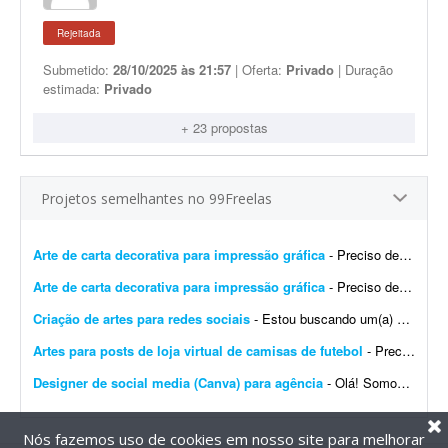
Rejeitada
Submetido:
28/10/2025 às 21:57
| Oferta:
Privado
| Duração
estimada:
Privado
+ 23 propostas
Projetos semelhantes no 99Freelas
Arte de carta decorativa para impressão gráfica
- Preciso de um design para imprimir uma carta decorativa na gráfica. A arte deve ser editável em PDF, conforme exigido pela gráfica. Quero unir dois elementos: o lobo ficar&aac...
Arte de carta decorativa para impressão gráfica
- Preciso de um design para imprimir uma carta decorativa na gráfica. A arte deve ser editável em PDF, conforme exigido pela gráfica. Quero unir dois elementos: o lobo no cart&a...
Criação de artes para redes sociais
- Estou buscando um(a) designer para uma parceria de longo prazo na criação de artes para redes sociais. A demanda inicial será de: * 8 artes para o feed por mês; * Stori...
Artes para posts de loja virtual de camisas de futebol
- Preciso de um designer disposto a se comprometer com um projeto de criação de artes para as postagens do perfil de uma loja virtual iniciante de camisas de futebol. O trabalho envolv...
Designer de social media (Canva) para agência
- Olá! Somos da Bouquard Creative Marketing, uma agência de marketing e conteúdo, e estamos buscando um(a) designer gráfico(a) focado(a) em social media para estabelecer um...
Nós fazemos uso de cookies em nosso site para melhorar