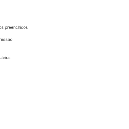
e
ios preenchidos
pressão
uários