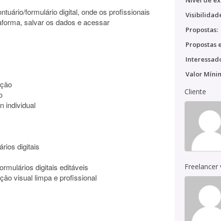
Nível de ex
uário/formulário digital, onde os profissionais
Visibilidad
aforma, salvar os dados e acessar
Propostas:
Propostas e
Interessado
Valor Míni
ação
Cliente
o
n individual
ios digitais
mulários digitais editáveis
Freelancer
ão visual limpa e profissional