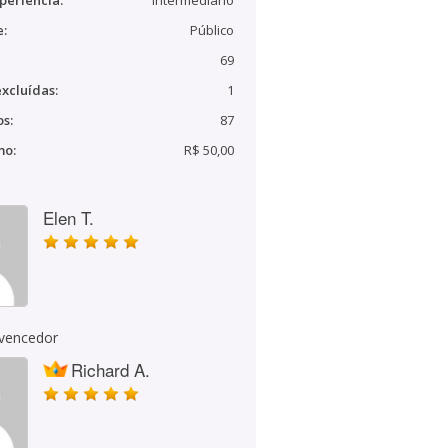
periência:
Intermediário
e:
Público
69
xcluídas:
1
s:
87
mo:
R$ 50,00
Elen T.
 vencedor
Richard A.