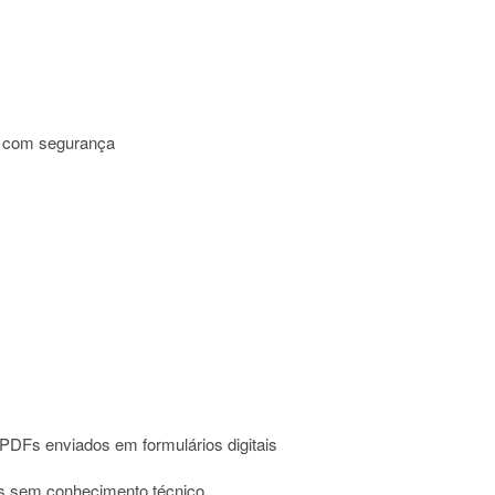
s com segurança
s PDFs enviados em formulários digitais
as sem conhecimento técnico